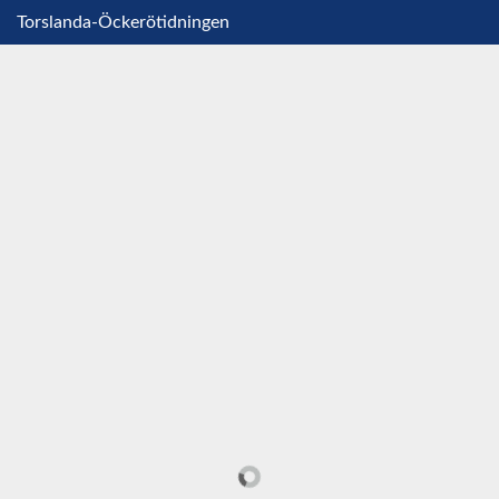
Torslanda-Öckerötidningen