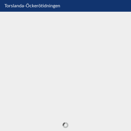
Torslanda-Öckerötidningen