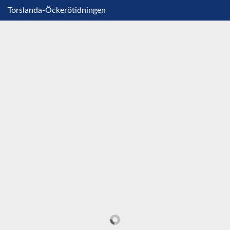
Torslanda-Öckerötidningen