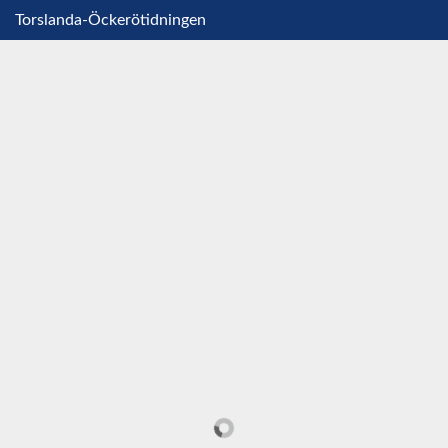
Torslanda-Öckerötidningen