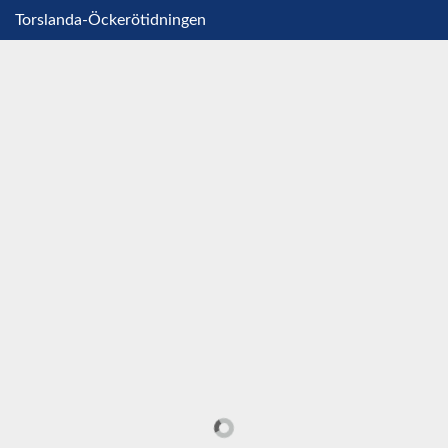
Torslanda-Öckerötidningen