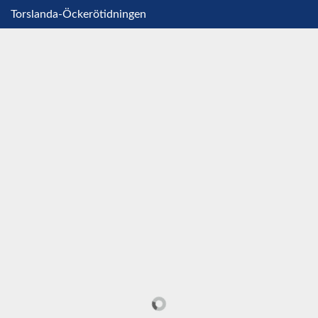
Torslanda-Öckerötidningen