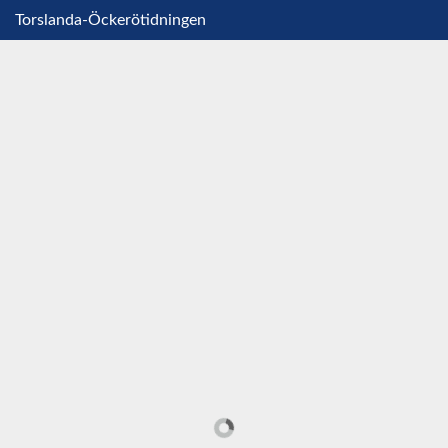
Torslanda-Öckerötidningen