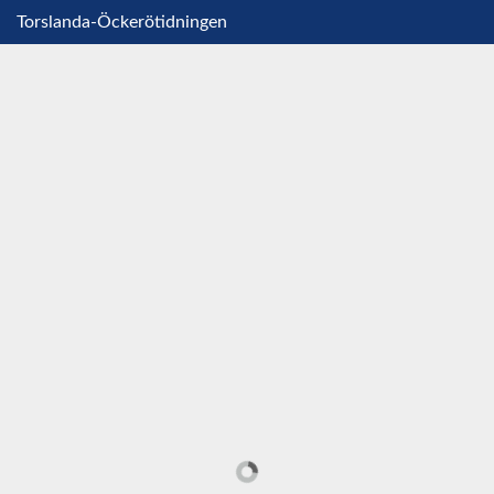
Torslanda-Öckerötidningen