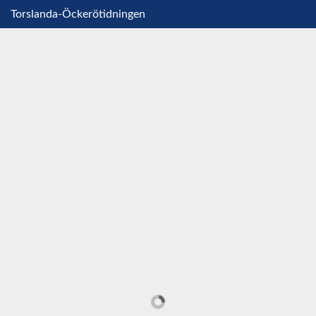
Torslanda-Öckerötidningen