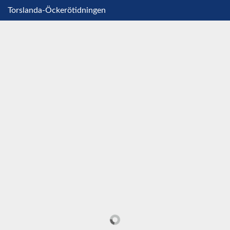
Torslanda-Öckerötidningen