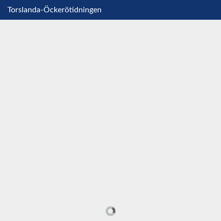
Torslanda-Öckerötidningen