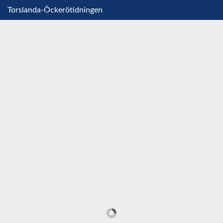
Torslanda-Öckerötidningen