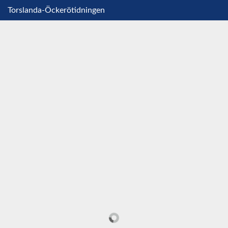
Torslanda-Öckerötidningen