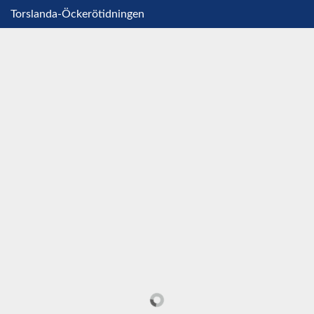
Torslanda-Öckerötidningen