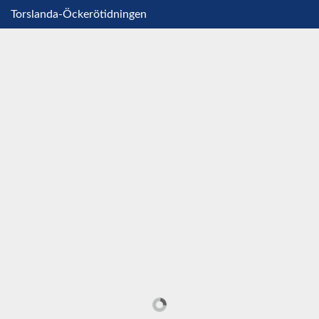
Torslanda-Öckerötidningen