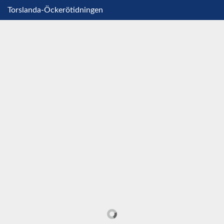
Torslanda-Öckerötidningen