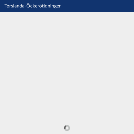
Torslanda-Öckerötidningen