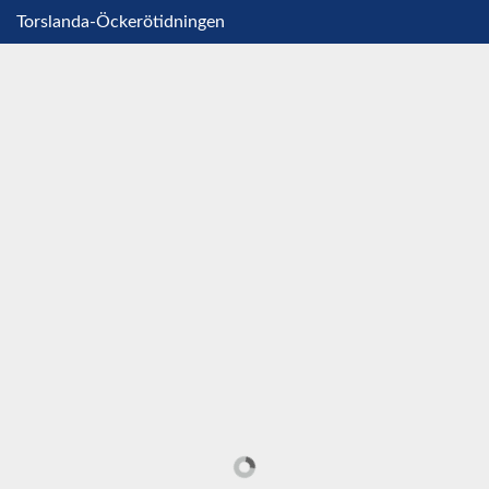
Torslanda-Öckerötidningen