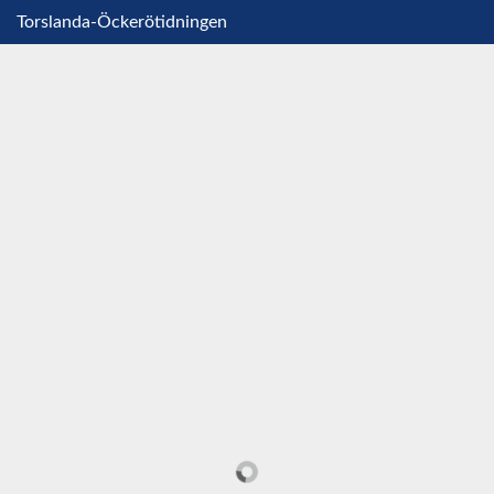
Torslanda-Öckerötidningen