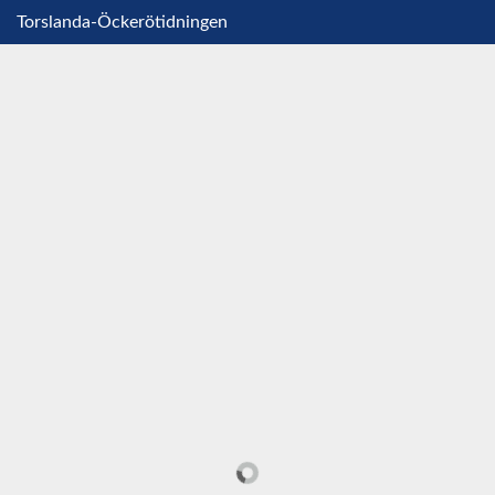
Torslanda-Öckerötidningen