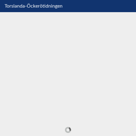
Torslanda-Öckerötidningen