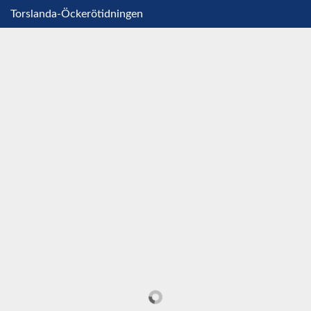
Torslanda-Öckerötidningen