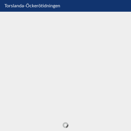
Torslanda-Öckerötidningen