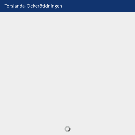
Torslanda-Öckerötidningen