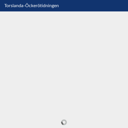
Torslanda-Öckerötidningen