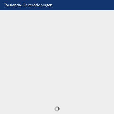
Torslanda-Öckerötidningen