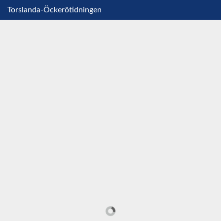
Torslanda-Öckerötidningen