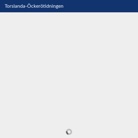
Torslanda-Öckerötidningen