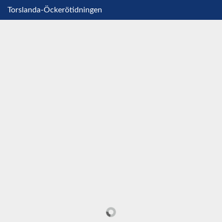
Torslanda-Öckerötidningen