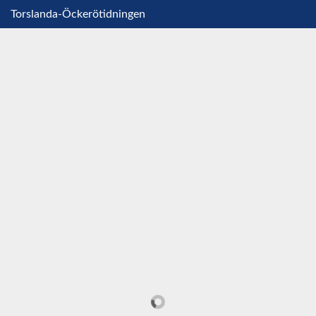
Torslanda-Öckerötidningen