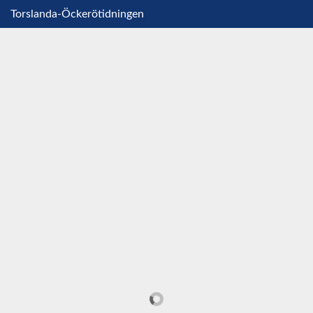
Torslanda-Öckerötidningen