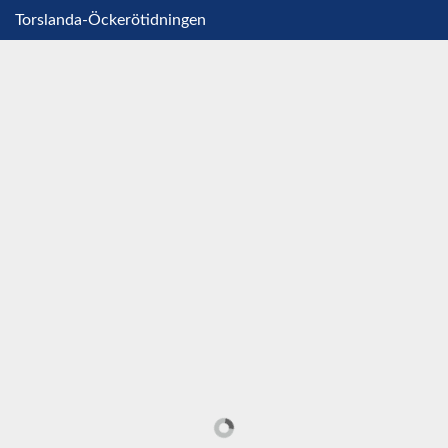
Torslanda-Öckerötidningen