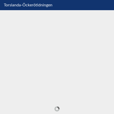
Torslanda-Öckerötidningen