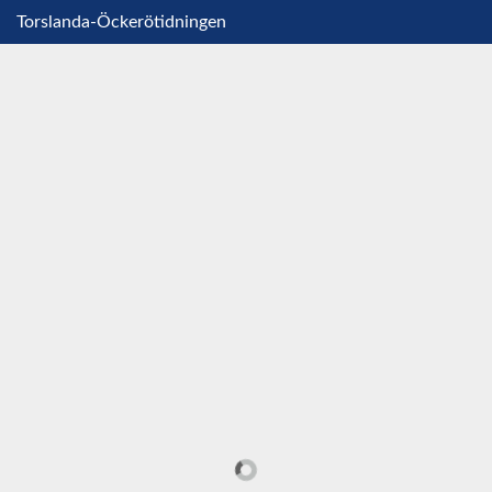
Torslanda-Öckerötidningen