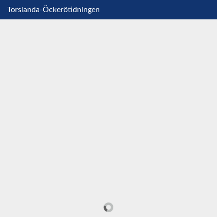
Torslanda-Öckerötidningen