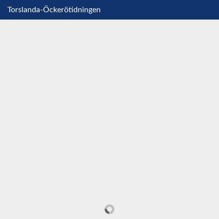
Torslanda-Öckerötidningen