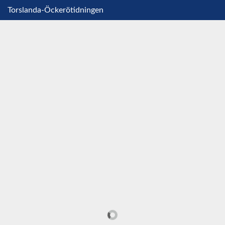
Torslanda-Öckerötidningen