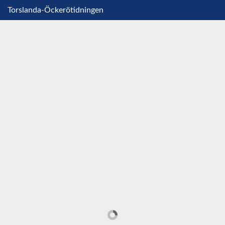
Torslanda-Öckerötidningen