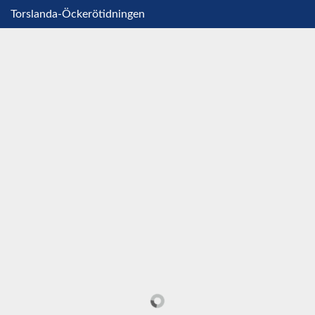
Torslanda-Öckerötidningen