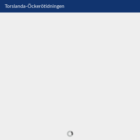
Torslanda-Öckerötidningen