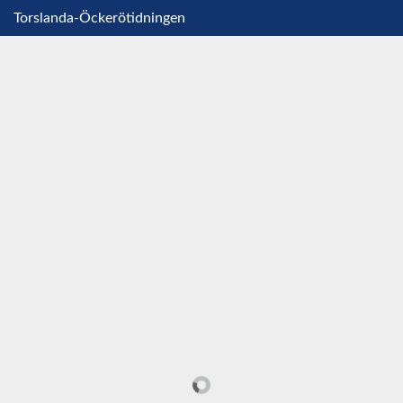
Torslanda-Öckerötidningen