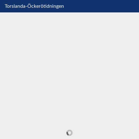
Torslanda-Öckerötidningen