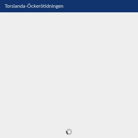
Torslanda-Öckerötidningen