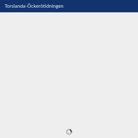
Torslanda-Öckerötidningen