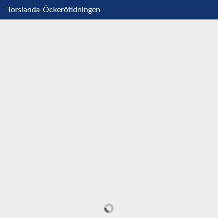
Torslanda-Öckerötidningen