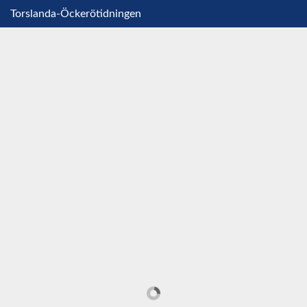
Torslanda-Öckerötidningen